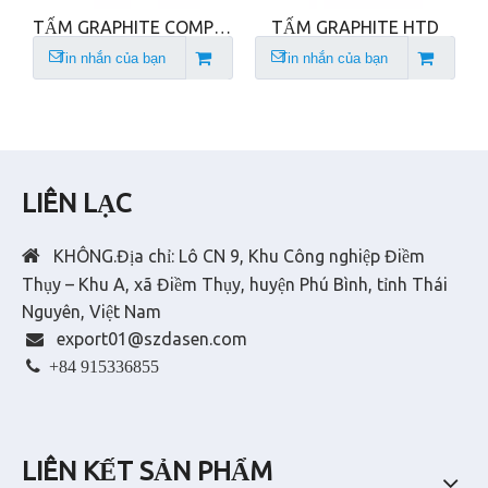
c
TẤM GRAPHITE COMPOSITE UTS
TẤM GRAPHITE HTD
Tin nhắn của bạn
Tin nhắn của bạn
LIÊN LẠC

KHÔNG.Địa chỉ: Lô CN 9, Khu Công nghiệp Điềm
Thụy – Khu A, xã Điềm Thụy, huyện Phú Bình, tỉnh Thái
Nguyên, Việt Nam
export01@szdasen.com


+84 915336855
LIÊN KẾT SẢN PHẨM