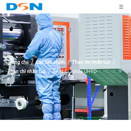
Trang chủ
/
Các sản phẩm
/
Than chì nhân tạo
/
Than chì nhân tạo
/
TẤM Graphite UHTD