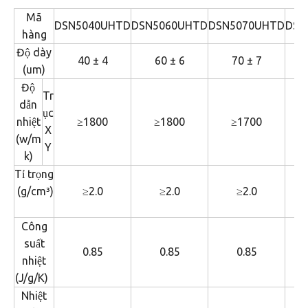
Mã
DSN5040UHTD
DSN5060UHTD
DSN5070UHTD
DSN
hàng
Độ dày
40 ± 4
60 ± 6
70 ± 7
1
(um)
Độ
Tr
dẫn
ục
nhiệt
≥1800
≥1800
≥1700
X
(w/m
Y
k)
Tỉ trọng
(g/cm³)
≥2.0
≥2.0
≥2.0
Công
suất
0.85
0.85
0.85
nhiệt
(J/g/K)
Nhiệt