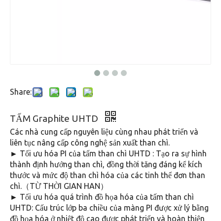
Share:
TẤM Graphite UHTD
Các nhà cung cấp nguyên liệu cùng nhau phát triển và
liên tục nâng cấp công nghệ sản xuất than chì.
► Tối ưu hóa PI của tấm than chì UHTD : Tạo ra sự hình
thành định hướng than chì, đồng thời tăng đáng kể kích
thước và mức độ than chì hóa của các tinh thể đơn than
chì.（TỪ THỜI GIAN HAN）
► Tối ưu hóa quá trình đồ họa hóa của tấm than chì
UHTD: Cấu trúc lớp ba chiều của màng PI được xử lý bằng
đồ họa hóa ở nhiệt độ cao được phát triển và hoàn thiện