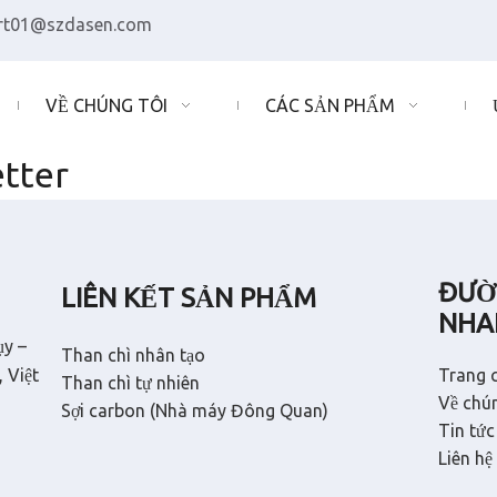
rt01@szdasen.com
VỀ CHÚNG TÔI
CÁC SẢN PHẨM
etter
ĐƯỜ
LIÊN KẾT SẢN PHẨM
NHA
ụy –
Than chì nhân tạo
 Việt
Trang 
Than chì tự nhiên
Về chún
Sợi carbon (Nhà máy Đông Quan)
Tin tức
Liên hệ