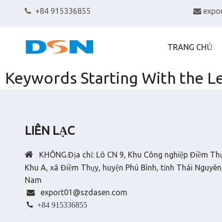
+84 915336855
expo


TRANG CHỦ
Keywords Starting With the L
LIÊN LẠC

KHÔNG.Địa chỉ: Lô CN 9, Khu Công nghiệp Điềm Th
Khu A, xã Điềm Thụy, huyện Phú Bình, tỉnh Thái Nguyên,
Nam
export01@szdasen.com


+84 915336855